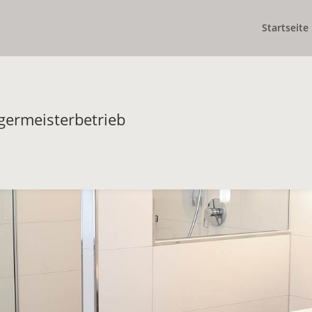
Startseite
germeisterbetrieb